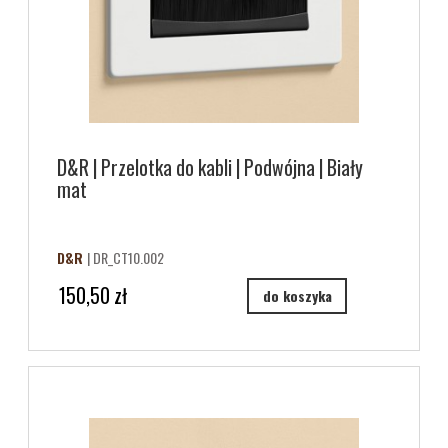
D&R | Przelotka do kabli | Podwójna | Biały
mat
D&R
| DR_CT10.002
150,50 zł
do koszyka