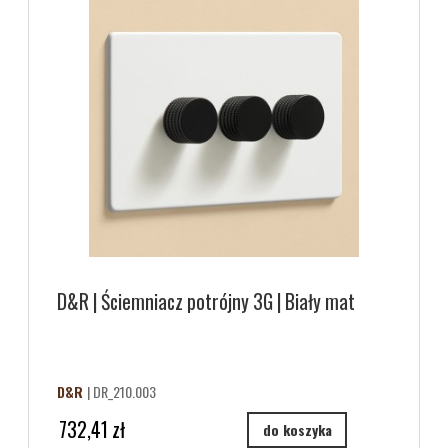
D&R | Ściemniacz potrójny 3G | Biały mat
D&R
| DR_210.003
732,41 zł
do koszyka