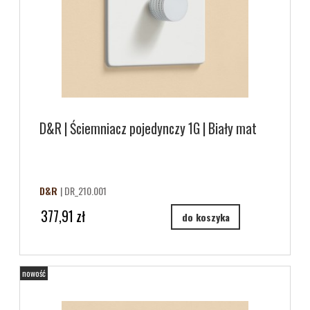
D&R | Ściemniacz pojedynczy 1G | Biały mat
D&R
| DR_210.001
377,91 zł
do koszyka
nowość