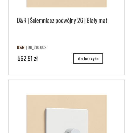
D&R | Ściemniacz podwójny 2G | Biały mat
D&R
| DR_210.002
562,91 zł
do koszyka