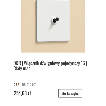
D&R | Włącznik dźwigniowy pojedynczy 1G |
Biały mat
D&R
| DR_010.001
254,68 zł
do koszyka