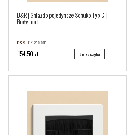
D&R | Gniazdo pojedyncze Schuko Typ C |
Biały mat
D&R
| DR_S10.001
154,50 zł
do koszyka