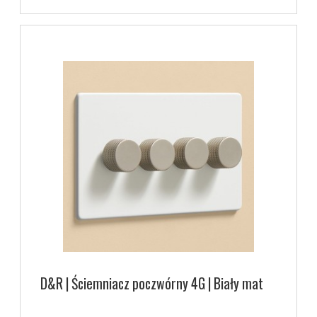
D&R | Ściemniacz poczwórny 4G | Biały mat