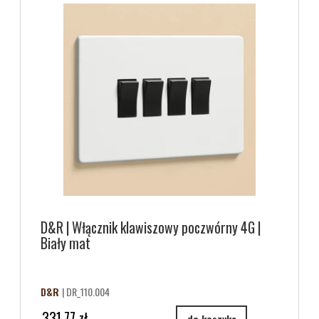
D&R | Włącznik klawiszowy poczwórny 4G |
Biały mat
D&R
| DR_110.004
331,77 zł
do koszyka