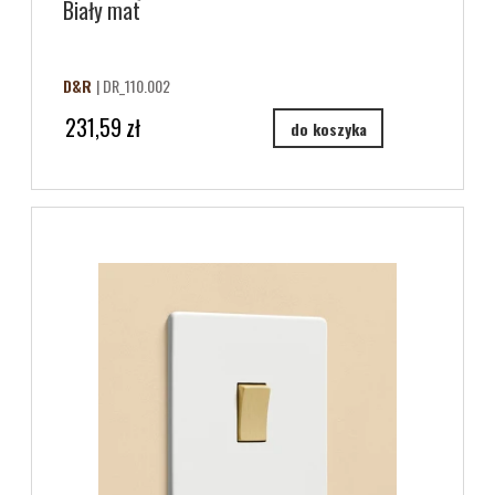
Biały mat
D&R
| DR_110.002
231,59 zł
do koszyka