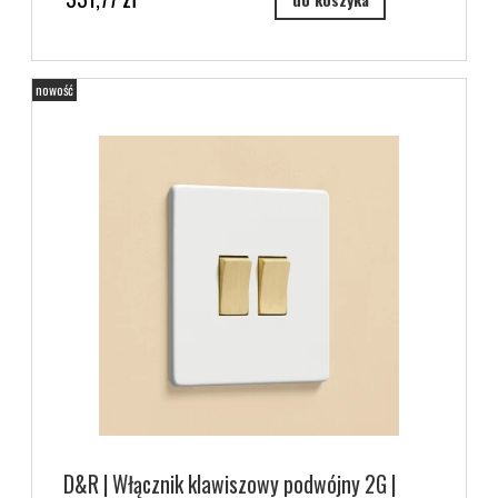
nowość
D&R | Włącznik klawiszowy podwójny 2G |