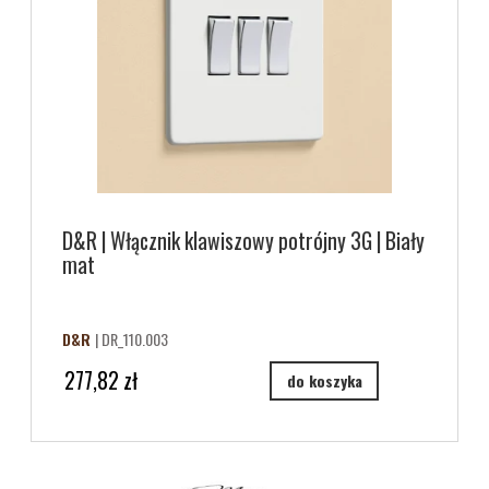
D&R | Włącznik klawiszowy potrójny 3G | Biały
mat
D&R
| DR_110.003
277,82 zł
do koszyka