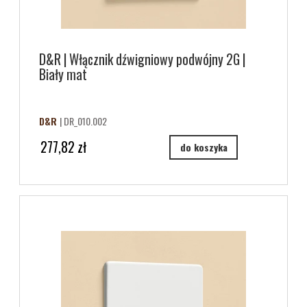
D&R | Włącznik dźwigniowy podwójny 2G |
Biały mat
D&R
| DR_010.002
277,82 zł
do koszyka