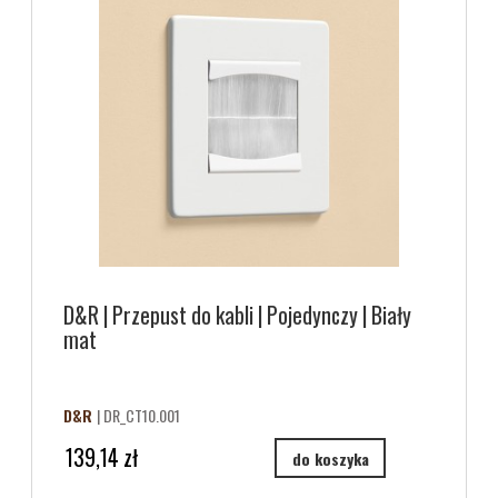
D&R | Przepust do kabli | Pojedynczy | Biały
mat
D&R
| DR_CT10.001
139,14 zł
do koszyka