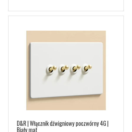
D&R | Włącznik dźwigniowy poczwórny 4G |
Biały mat