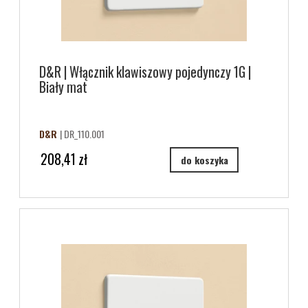
D&R | Włącznik klawiszowy pojedynczy 1G |
Biały mat
D&R
| DR_110.001
208,41 zł
do koszyka