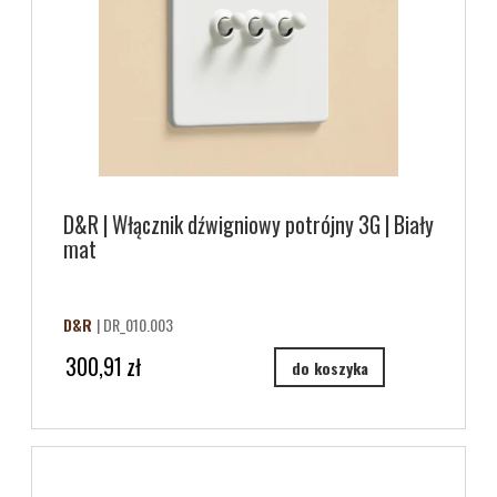
D&R | Włącznik dźwigniowy potrójny 3G | Biały
mat
D&R
| DR_010.003
300,91 zł
do koszyka