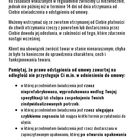
na zasadach wskazanych w regulaminie zwrócimy Ci niezwłocznie,
jednak nie później niż w terminie 14 dni od dnia otrzymania od
Ciebie oświadczenia o odstąpieniu od umowy.
Możemy wstrzymać się ze zwrotem otrzymanej od Ciebie płatności
do chwili otrzymania rzeczy z powrotem lub dostarczenia przez
Ciebie dowodu jej odesłania, w zależności od tego, które zdarzenie
nastąpi wcześniej.
Klient ma obowiązek zwrócić towar w stanie nienaruszonym, chyba
że było to konieczne do sprawdzenia charakteru, cech i
funkcjonowania towaru.
Pamiętaj, że prawo odstąpienia od umowy zawartej na
odległość nie przysługuje Ci m.in. w odniesieniu do umowy:
w której przedmiotem świadczenia jest
rzecz
nieprefabrykowana, wyprodukowana według Twojej
specyfikacji
lub
służąca zaspokojeniu Twoich
zindywidualizowanych potrzeb
;
w której przedmiotem świadczenia jest
rzecz ulegająca
szybkiemu zepsuciu
lub mająca krótki termin przydatności do
użycia;
w której przedmiotem świadczenia jest rzecz dostarczana w
zapieczętowanym opakowaniu, której
po otwarciu opakowania