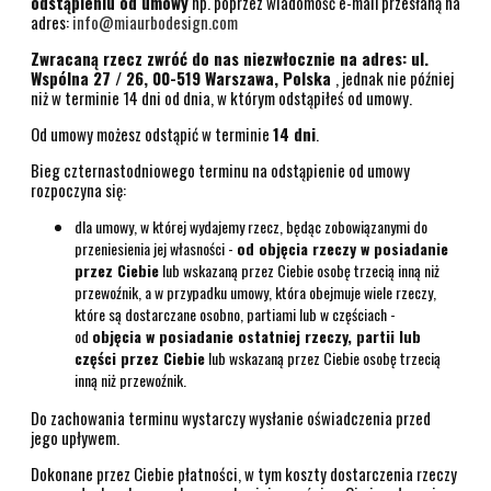
odstąpieniu od umowy
np. poprzez wiadomość e-mail przesłaną na
adres:
info@miaurbodesign.com
Zwracaną rzecz zwróć do nas niezwłocznie na adres: ul.
Wspólna 27 / 26, 00-519 Warszawa, Polska
, jednak nie później
niż w terminie 14 dni od dnia, w którym odstąpiłeś od umowy.
Od umowy możesz odstąpić w terminie
14 dni
.
Bieg czternastodniowego terminu na odstąpienie od umowy
rozpoczyna się:
dla umowy, w której wydajemy rzecz, będąc zobowiązanymi do
przeniesienia jej własności -
od objęcia rzeczy w posiadanie
przez Ciebie
lub wskazaną przez Ciebie osobę trzecią inną niż
przewoźnik, a w przypadku umowy, która obejmuje wiele rzeczy,
które są dostarczane osobno, partiami lub w częściach -
od
objęcia w posiadanie ostatniej rzeczy, partii lub
części przez Ciebie
lub wskazaną przez Ciebie osobę trzecią
inną niż przewoźnik.
Do zachowania terminu wystarczy wysłanie oświadczenia przed
jego upływem.
Dokonane przez Ciebie płatności, w tym koszty dostarczenia rzeczy