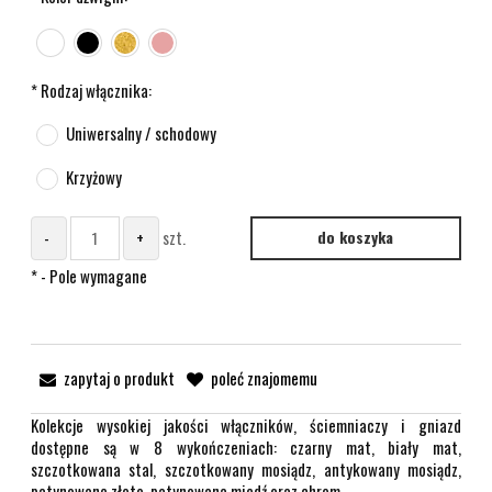
*
Rodzaj włącznika:
Uniwersalny / schodowy
Krzyżowy
-
+
szt.
do koszyka
*
- Pole wymagane
zapytaj o produkt
poleć znajomemu
Kolekcje wysokiej jakości włączników, ściemniaczy i gniazd
dostępne są w 8 wykończeniach: czarny mat, biały mat,
szczotkowana stal, szczotkowany mosiądz, antykowany mosiądz,
patynowane złoto, patynowana miedź oraz chrom.