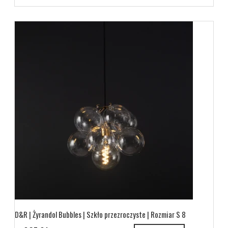
D&R | Żyrandol Bubbles | Szkło przezroczyste | Rozmiar S 8