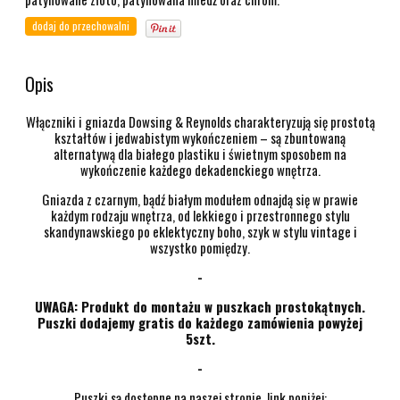
dodaj do przechowalni
Opis
Włączniki i gniazda Dowsing & Reynolds charakteryzują się prostotą
kształtów i jedwabistym wykończeniem – są zbuntowaną
alternatywą dla białego plastiku i świetnym sposobem na
wykończenie każdego dekadenckiego wnętrza.
Gniazda z czarnym, bądź białym modułem odnajdą się w prawie
każdym rodzaju wnętrza, od lekkiego i przestronnego stylu
skandynawskiego po eklektyczny boho, szyk w stylu vintage i
wszystko pomiędzy.
-
UWAGA: Produkt do montażu w puszkach prostokątnych.
Puszki dodajemy gratis do każdego zamówienia powyżej
5szt.
-
Puszki są dostępne na naszej stronie, link poniżej: