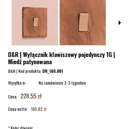
D&R | Wyłącznik klawiszowy pojedynczy 1G |
Miedź patynowana
|
Kod produktu:
DR_160.001
D&R
Wysyłka w:
Na zamówienie 2-3 tygodnie
228,55 zł
Cena:
Cena netto:
185,82 zł
*
Kolor dźwigni: