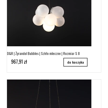
D&R | Żyrandol Bubbles | Szkło mleczne | Rozmiar S 8
967,91 zł
do koszyka