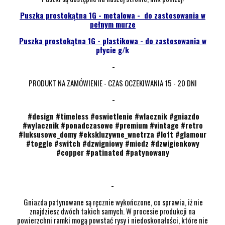
Puszka prostokątna 1G - metalowa - do zastosowania w
pełnym murze
Puszka prostokątna 1G - plastikowa - do zastosowania w
płycie g/k
-
PRODUKT NA ZAMÓWIENIE - CZAS OCZEKIWANIA 15 - 20 DNI
-
#design #timeless #oswietlenie #wlacznik #gniazdo
#wylacznik #ponadczasowe #premium #vintage #retro
#luksusowe_domy #ekskluzywne_wnetrza #loft #glamour
#toggle #switch #dzwigniowy #miedz #dzwigienkowy
#copper #patinated #patynowany
www.dowsingandreynolds.com
-
Gniazda patynowane są ręcznie wykończone, co sprawia, iż nie
znajdziesz dwóch takich samych. W procesie produkcji na
powierzchni ramki mogą powstać rysy i niedoskonałości, które nie