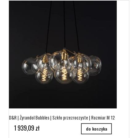
D&R | Żyrandol Bubbles | Szkło przezroczyste | Rozmiar M 12
1 939,09 zł
do koszyka