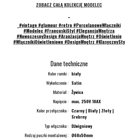
ZOBACZ CAŁĄ KOLEKCJĘ MODELEC
_
_
#vintage #glamour #retro #PorcelanoweWłączniki
#Modelec #FrancuskiStyl #ElegancjaWnętrza
#NowoczesnyDesign #AranżacjaWnętrz #Oświetlenie
#WłącznikiOświetleniowe #DesignWnętrz #KlasycznySty
Dane techniczne
Kolor ramki
biały
Wykończenie
Satin
Materiał
Żywica
Napięcie
max. 250V 10AX
Kolor przełącznika
Czarny | Biały | Złoty |
Srebrny
Typ włącznika
Dźwigniowy
Rodzaj puszki montażowej
Ø68x50mm