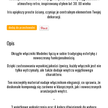
atmosferę retro, inspirowaną stylem lat 30. XX wieku
Iris upiększy proste ściany, czyniąc je centralnym elementem Twojej
dekoracji.
dodaj do przechowalni
Opis
Okrągłe włączniki Modelec łączą w sobie tradycyjną estetykę z
nowoczesną funkcjonalnością.
Dzięki zastosowaniu wysokiej jakości żywicy, każdy włącznik jest nie
tylko wytrzymały, ale także dodaje wnętrzu wyjątkowego
charakteru.
Ten niezwykły materiał nadaje włącznikom elegancji, co sprawia, że
doskonale komponują się zarówno w klasycznych, jak i nowoczesnych
aranżacjach wnętrz.
-
3 wyjątkowe wykończenia oraz 4 kolory dźwigienek do wyboru.