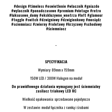
#design #timeless #oswietlenie #wlacznik #gniazdo
#wylacznik #ponadczasowe #premium #vintage #retro
#luksusowe_domy #ekskluzywne_wnetrza #loft #glamour
#toggle #switch #dzwigniowy #dzwigienkowy #mosiądz
#sciemniacz #zwierny #roletowy #krzyzowy #schodowy
#ściemniacz
-
www.soholighting.com
SPECYFIKACJA
Wymiary: 89mm x 159mm
150W LED / 300W Halogen na moduł
Do prawidłowego działania wymagany jest ściemnialny
zasilacz triakowy LED RC
Wielkość opakowania: sprzedawane pojedynczo
W zestawie: moduł łącznika z ramką i śrubami