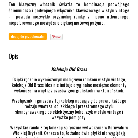
Ten klasyczny włącznik światła to kombinacja podwójnego
ściemniacza i podwójnego włącznika klawiszowego w stylu vintage
- posiada niezwykle oryginalną ramkę z mocno utlenionego,
niepolerowanego mosiądzu o pięknej matowej patynie.
dodaj do przechowalni
Opis
Kolekcja Old Brass
Dzięki ręcznie wykończonym mosiężnym ramkom w stylu vintage,
kolekcja Old Brass idealnie imituje oryginalne mosiężne elementy
wykończenia wnętrz z czasów georgiańskich i wiktoriańskich.
Przełączniki i gniazda z tej kolekcji nadają się do prawie każdego
rodzaju wnętrza, od lekkiego i przestronnego stylu
skandynawskiego po eklektyczny boho, szyk w stylu vintage i
wszystko pomiędzy.
Wszystkie ramki z tej kolekcji są ręcznie wytwarzane w Kornwalii w
Wielkiej Brytanii. Oznacza to, że żadne dwie płytki nie wyglądają