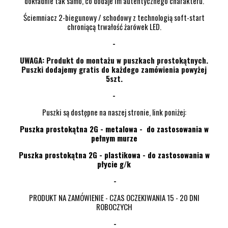
dokładnie tak samo, co dodaje im autentycznego charakteru.
Ściemniacz 2-biegunowy / schodowy z technologią soft-start
chroniącą trwałość żarówek LED.
-
UWAGA: Produkt do montażu w puszkach prostokątnych.
Puszki dodajemy gratis do każdego zamówienia powyżej
5szt.
-
Puszki są dostępne na naszej stronie, link poniżej:
Puszka prostokątna 2G - metalowa - do zastosowania w
pełnym murze
Puszka prostokątna 2G - plastikowa - do zastosowania w
płycie g/k
-
PRODUKT NA ZAMÓWIENIE - CZAS OCZEKIWANIA 15 - 20 DNI
ROBOCZYCH
-