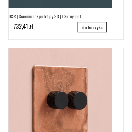
D&R | Ściemniacz potrójny 3G | Czarny mat
732,41 zł
do koszyka